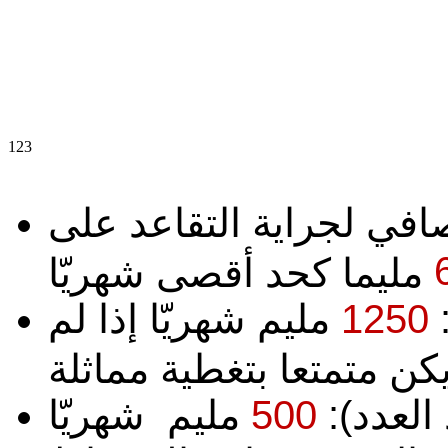
1
2
3
افي لجراية التقاعد على
:
1250
مليم شهريّا إذا لم
العدد):
500