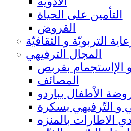
الأدوية
التأمين على الحياة
القروض
عاية التربويّة و الثقافيّة
المجال الترفيهي
و الإاستجمام بقربص
المصائف
وضة الاْطفال بباردو
 و التّرفيهي بسكرة
دي الاطارات بالمنزه