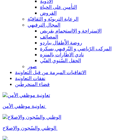
الأدوية
التأمين على الحياة
القروض
الرعاية التربويّة و الثقافيّة
المجال الترفيهي
الإستراحة و الإاستجمام بقربص
المصائف
روضة الاْطفال بباردو
المركب الرّياضي و التّرفيهي بسكرة
نادي الاطارات بالمنزه
الحفل السّنوي الفنّي
صور
الاتفاقيات المبرمة من قبل التعاونية
نفقات التعاونية
فضاء المنخرطين
تعاونية موظفي الأمن
الوطني والسّجون والإصلاح