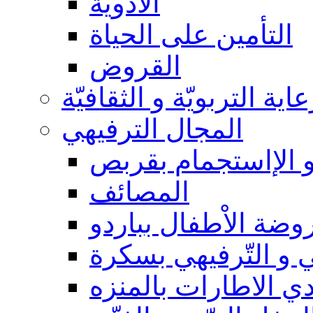
الأدوية
التأمين على الحياة
القروض
عاية التربويّة و الثقافيّة
المجال الترفيهي
و الإاستجمام بقربص
المصائف
وضة الاْطفال بباردو
 و التّرفيهي بسكرة
دي الاطارات بالمنزه