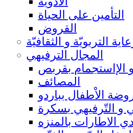
الأدوية
التأمين على الحياة
القروض
عاية التربويّة و الثقافيّة
المجال الترفيهي
و الإاستجمام بقربص
المصائف
وضة الاْطفال بباردو
 و التّرفيهي بسكرة
دي الاطارات بالمنزه