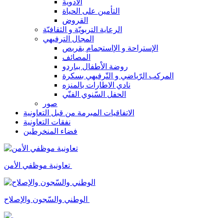
الأدوية
التأمين على الحياة
القروض
الرعاية التربويّة و الثقافيّة
المجال الترفيهي
الإستراحة و الإاستجمام بقربص
المصائف
روضة الاْطفال بباردو
المركب الرّياضي و التّرفيهي بسكرة
نادي الاطارات بالمنزه
الحفل السّنوي الفنّي
صور
الاتفاقيات المبرمة من قبل التعاونية
نفقات التعاونية
فضاء المنخرطين
تعاونية موظفي الأمن
الوطني والسّجون والإصلاح